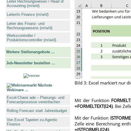
Leiter Rechnungswesen / Head of
Accounting (m/w/d)
Leiter/in Finance (m/w/d)
Leiter des Finanz- und
Rechnungswesens (m/w/d)
Werkscontroller /
Produktionscontroller (m/w/d)
Weitere Stellenangebote ...
Job-Newsletter bestellen ...
Bild 3: Excel markiert nur d
Nächste
Webinare ...
Excel-Chaos ade – Planungs- und
Mit der Funktion
FORMELT
Forecastprozesse vereinfachen
=FORMELTEXT(I24)
. Bei Ze
Rolling Forecast statt Jahresbudget
Mit der Funktion
ISTFORME
Von Excel Tapeten zu Agentic
Zelle eine Berechnung enthä
Finance
=ISTFORMEL(I24)
.