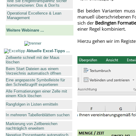
Wie Sie Entgelttransparenz sicher
kommunizieren: Dos & Don’ts
Bei beiden Varianten muss
Operational Excellence & Lean
manuell überschriebenen Fo
Management
sich der
Bedingten Formati
einer Regel kombiniert.
Weitere Webinare ...
Hierzu gehen wir im Regist
Aktuelle Excel-Tipps ...
Zellwerte schnell mit der Maus
löschen
Beim Start Dateien aus einem
Verzeichnis automatisch öffnen
Eine angepasste Symbolleiste für
den Schnellzugriff exportieren
Alle Formatierungen einer Zelle mit
einem Klick löschen
Rangfolgen in Listen ermitteln
In mehreren Tabellenblättern suchen
Markierung von Zellbereichen
nachträglich erweitern
Negative Prozentwerte automatisch