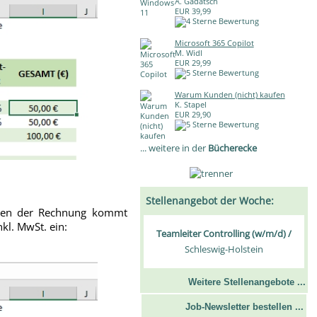
A. Gadatsch
EUR 39,99
Microsoft 365 Copilot
M. Widl
EUR 29,99
Warum Kunden (nicht) kaufen
K. Stapel
EUR 29,90
... weitere in der
Bücherecke
Stellenangebot der Woche:
llen der Rechnung kommt
kl. MwSt. ein:
Teamleiter Controlling (w/m/d) /
Schleswig-Holstein
Weitere Stellenangebote ...
Job-Newsletter bestellen ...