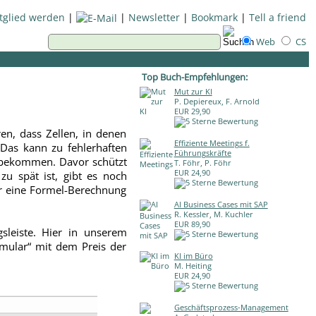
tglied werden
|
|
Newsletter
|
Bookmark
|
Tell a friend
Web
CS
Top Buch-Empfehlungen:
Mut zur KI
P. Depiereux, F. Arnold
EUR 29,90
en, dass Zellen, in denen
Effiziente Meetings f.
Das kann zu fehlerhaften
Führungskräfte
u bekommen. Davor schützt
T. Föhr, P. Föhr
EUR 24,90
zu spät ist, gibt es noch
der eine Formel-Berechnung
AI Business Cases mit SAP
R. Kessler, M. Kuchler
EUR 89,90
gsleiste. Hier in unserem
mular“ mit dem Preis der
KI im Büro
M. Heiting
EUR 24,90
Geschäftsprozess-Management