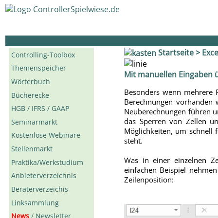
Startseite
>
Exce
Controlling-Toolbox
Themenspeicher
Mit manuellen Eingaben 
Wörterbuch
Besonders wenn mehrere Per
Bücherecke
Berechnungen vorhanden w
HGB / IFRS / GAAP
Neuberechnungen führen und
das Sperren von Zellen un
Seminarmarkt
Möglichkeiten, um schnell f
Kostenlose Webinare
steht.
Stellenmarkt
Was in einer einzelnen Ze
Praktika/Werkstudium
einfachen Beispiel nehmen
Anbieterverzeichnis
Zeilenposition:
Beraterverzeichis
Linksammlung
News
/ Newsletter