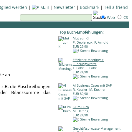
tglied werden
|
|
Newsletter
|
Bookmark
|
Tell a friend
Web
CS
Top Buch-Empfehlungen:
Mut zur KI
P. Depiereux, F. Arnold
EUR 29,90
Effiziente Meetings f.
Führungskräfte
T. Föhr, P. Föhr
EUR 24,90
de an.
AI Business Cases mit SAP
 z.B. die Abschreibungen
R. Kessler, M. Kuchler
e der Bilanzsumme das
EUR 89,90
KI im Büro
M. Heiting
EUR 24,90
Geschäftsprozess-Management