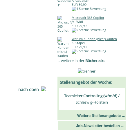
A. Gadatsch
EUR 39,99
Microsoft 365 Copilot
M. Widl
EUR 29,99
Warum Kunden (nicht) kaufen
K. Stapel
EUR 29,90
... weitere in der
Bücherecke
Stellenangebot der Woche:
nach oben
Teamleiter Controlling (w/m/d) /
Schleswig-Holstein
Weitere Stellenangebote ...
Job-Newsletter bestellen ...