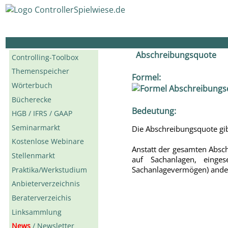
Abschreibungsquote
Controlling-Toolbox
Themenspeicher
Formel:
Wörterbuch
Bücherecke
Bedeutung:
HGB / IFRS / GAAP
Seminarmarkt
Die Abschreibungsquote gi
Kostenlose Webinare
Anstatt der gesamten Absc
Stellenmarkt
auf Sachanlagen, einge
Sachanlagevermögen) ande
Praktika/Werkstudium
Anbieterverzeichnis
Beraterverzeichis
Linksammlung
News
/ Newsletter