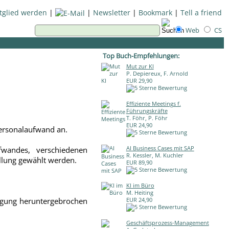
tglied werden
|
|
Newsletter
|
Bookmark
|
Tell a friend
Web
CS
Top Buch-Empfehlungen:
Mut zur KI
P. Depiereux, F. Arnold
EUR 29,90
Effiziente Meetings f.
Führungskräfte
T. Föhr, P. Föhr
EUR 24,90
Personalaufwand an.
AI Business Cases mit SAP
wandes, verschiedenen
R. Kessler, M. Kuchler
llung gewählt werden.
EUR 89,90
KI im Büro
M. Heiting
tigung heruntergebrochen
EUR 24,90
Geschäftsprozess-Management