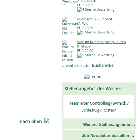
A. Gadatsch
EUR 39,99
Microsoft 365 Copilot
M. Widl
EUR 29,99
Warum Kunden (nicht) kaufen
K. Stapel
EUR 29,90
... weitere in der
Bücherecke
Stellenangebot der Woche:
Teamleiter Controlling (w/m/d) /
Schleswig-Holstein
nach oben
Weitere Stellenangebote ...
Job-Newsletter bestellen ...