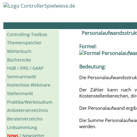
Personalaufwandsstruk
Controlling-Toolbox
Themenspeicher
Formel:
Wörterbuch
Bücherecke
Bedeutung:
HGB / IFRS / GAAP
Seminarmarkt
Die Personalaufwandsstrukt
Kostenlose Webinare
Der Zähler kann nach ve
Stellenmarkt
Kostenstellenbereichen, di
Praktika/Werkstudium
Der Personalaufwand ergib
Anbieterverzeichnis
Beraterverzeichis
Die Summe Personalaufwand
werden.
Linksammlung
News
/ Newsletter