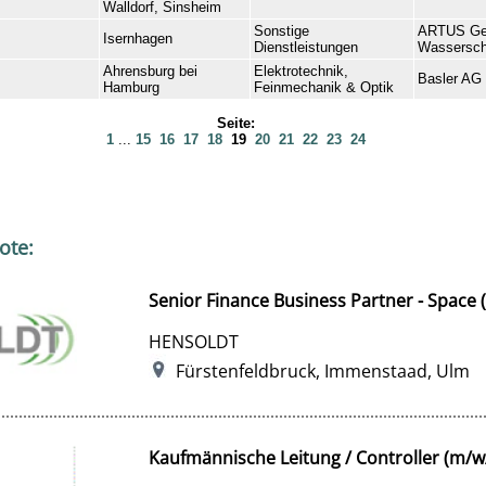
Walldorf, Sinsheim
Sonstige
ARTUS Ges
Isernhagen
Dienstleistungen
Wassersch
Ahrensburg bei
Elektrotechnik,
Basler AG
Hamburg
Feinmechanik & Optik
Seite:
1
...
15
16
17
18
19
20
21
22
23
24
ote:
Senior Finance Business Partner - Space 
HENSOLDT
Fürstenfeldbruck, Immenstaad, Ulm
Kaufmännische Leitung / Controller (m/w