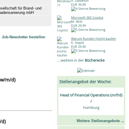
A. Gadatsch
EUR 39,99
ellschaft für Brand- und
adensanierung mbH
Microsoft 365 Copilot
M. Widl
EUR 29,99
Job-Newsletter bestellen
Warum Kunden (nicht) kaufen
K. Stapel
EUR 29,90
... weitere in der
Bücherecke
(w/m/d)
Stellenangebot der Woche:
Head of Financial Operations (m/f/d)
/
Hamburg
/d)
Weitere Stellenangebote ...