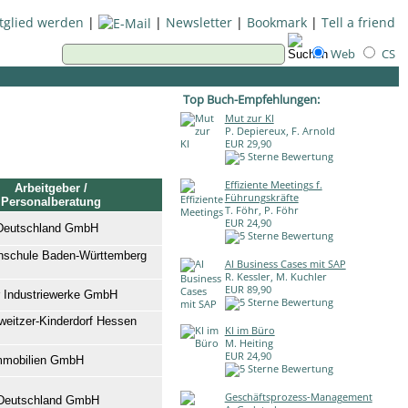
tglied werden
|
|
Newsletter
|
Bookmark
|
Tell a friend
Web
CS
Top Buch-Empfehlungen:
Mut zur KI
P. Depiereux, F. Arnold
EUR 29,90
Effiziente Meetings f.
Arbeitgeber /
Führungskräfte
Personalberatung
T. Föhr, P. Föhr
EUR 24,90
Deutschland GmbH
hschule Baden-Württemberg
AI Business Cases mit SAP
R. Kessler, M. Kuchler
EUR 89,90
 Industriewerke GmbH
weitzer-Kinderdorf Hessen
KI im Büro
M. Heiting
EUR 24,90
mmobilien GmbH
Geschäftsprozess-Management
eutschland GmbH