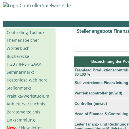
Stellenangebote Finanze
Controlling-Toolbox
Themenspeicher
Wörterbuch
Bücherecke
Bezeichnung der Pos
HGB / IFRS / GAAP
Teamlead Produktionscontroll
Seminarmarkt
80-100 %
Kostenlose Webinare
Stellvertretende Finanzleitung
Stellenmarkt
Vertriebscontroller (m/w/d)
Praktika/Werkstudium
Anbieterverzeichnis
Controller (m/w/d)
Beraterverzeichis
Head of Finance & Controlling
Linksammlung
Leiter Finanz- und Rechnungs
News
/ Newsletter
familiengeführter Mittelstand