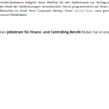
trollerSpielwiese lediglich diese WebSite für den Stellenmarkt zur Verfügung
r den Inhalt der Stellenanzeigen verantwortlich. Gerne programmieren wir Ihnen
 Wünschen im Sinne Ihrer Corporate Identity. Unser
Service-Team
setzt ger
 unseren
Mediadaten
.
ßten
Jobbörsen für Finanz- und Controlling-Berufe
finden Sie in un