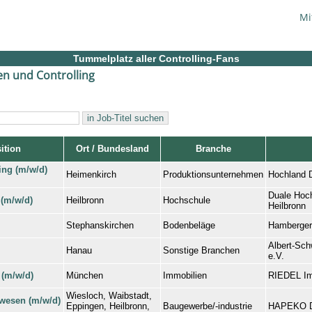
Mi
Tummelplatz aller Controlling-Fans
n und Controlling
ition
Ort / Bundesland
Branche
ing (m/w/d)
Heimenkirch
Produktionsunternehmen
Hochland 
Duale Hoc
 (m/w/d)
Heilbronn
Hochschule
Heilbronn
Stephanskirchen
Bodenbeläge
Hamberger
Albert-Sch
Hanau
Sonstige Branchen
e.V.
 (m/w/d)
München
Immobilien
RIEDEL I
Wiesloch, Waibstadt,
wesen (m/w/d)
Eppingen, Heilbronn,
Baugewerbe/-industrie
HAPEKO D