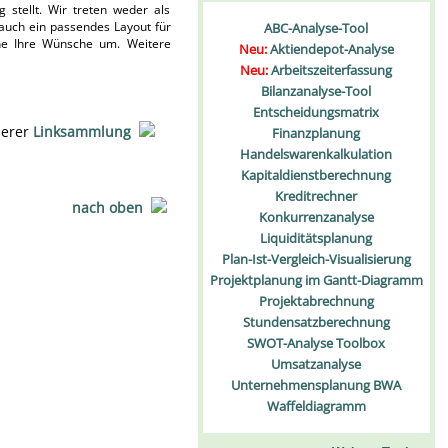
 stellt. Wir treten weder als
 auch ein passendes Layout für
ABC-Analyse-Tool
ne Ihre Wünsche um. Weitere
Neu:
Aktiendepot-Analyse
Neu:
Arbeitszeiterfassung
Bilanzanalyse-Tool
Entscheidungsmatrix
serer
Linksammlung
Finanzplanung
Handelswarenkalkulation
Kapitaldienstberechnung
Kreditrechner
nach oben
Konkurrenzanalyse
Liquiditätsplanung
Plan-Ist-Vergleich-Visualisierung
Projektplanung im Gantt-Diagramm
Projektabrechnung
Stundensatzberechnung
SWOT-Analyse Toolbox
Umsatzanalyse
Unternehmensplanung BWA
Waffeldiagramm