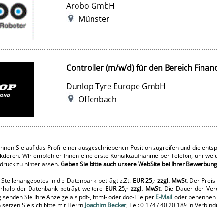
Arobo GmbH
Münster
Controller (m/w/d) für den Bereich Finan
Dunlop Tyre Europe GmbH
Offenbach
 können Sie auf das Profil einer ausgeschriebenen Position zugreifen und die e
taktieren. Wir empfehlen Ihnen eine erste Kontaktaufnahme per Telefon, um wei
druck zu hinterlassen.
Geben Sie bitte auch unsere WebSite bei Ihrer Bewerbung
 Stellenangebotes in die Datenbank beträgt z.Zt.
EUR 25,- zzgl. MwSt.
Der Preis 
rhalb der Datenbank beträgt weitere
EUR 25,- zzgl. MwSt.
Die Dauer der Veröf
senden Sie Ihre Anzeige als pdf-, html- oder doc-File per
E-Mail
oder benennen u
 setzen Sie sich bitte mit Herrn
Joachim Becker
, Tel: 0 174 / 40 20 189 in Verbind