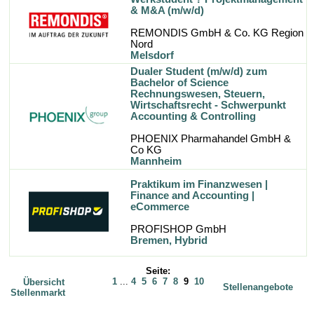
& M&A (m/w/d)
REMONDIS GmbH & Co. KG Region
Nord
Melsdorf
Dualer Student (m/w/d) zum
Bachelor of Science
Rechnungswesen, Steuern,
Wirtschaftsrecht - Schwerpunkt
Accounting & Controlling
PHOENIX Pharmahandel GmbH &
Co KG
Mannheim
Praktikum im Finanzwesen |
Finance and Accounting |
eCommerce
PROFISHOP GmbH
Bremen, Hybrid
Seite:
1
...
4
5
6
7
8
9
10
Übersicht
Stellenangebote
Stellenmarkt