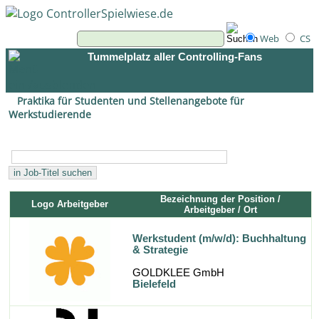
Web
CS
Tummelplatz aller Controlling-Fans
Praktika für Studenten und Stellenangebote für
Werkstudierende
Bezeichnung der Position /
Logo Arbeitgeber
Arbeitgeber / Ort
Werkstudent (m/w/d): Buchhaltung
& Strategie
GOLDKLEE GmbH
Bielefeld